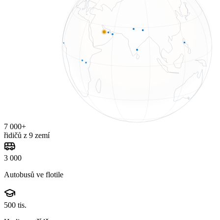
7 000+
řidičů z 9 zemí
3 000
Autobusů ve flotile
500 tis.