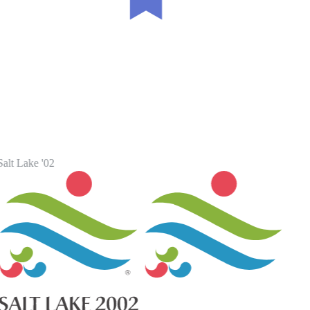
alt Lake '02