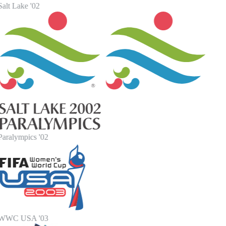
alt Lake '02
Paralympics '02
WWC USA '03