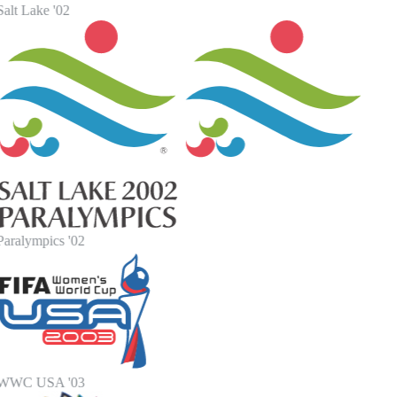
alt Lake '02
Paralympics '02
WWC USA '03