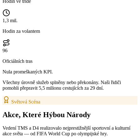
Hodin ve třídě
1,3 mil.
Hodin za volantem
96
Oficiálních tras
Nula promeškaných KPI.
Všechny úrovně služeb splněny nebo překonány. Naši řidiči
pomohli přepravit 5,5 milionu cestujících za 29 dní.
Světová Scéna
Akce, Které
Hýbou Národy
Vedení TMS a D4 realizovalo nejprestižnější sportovní a kulturní
akce světa — od FIFA World Cup po olympijské hry.