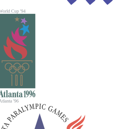
World Cup '94
tlanta '96