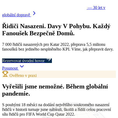
— 30 let v
globální dopravě
Řidiči
Nasazeni.
Davy
V Pohybu.
Každý
Fanoušek
Bezpečně Domů.
7 000 řidičů nasazených pro Katar 2022, přeprava 5,5 milionu
fanoušků bez jediného nesplněného KPI. Víme, jak přepravit davy.
Rezervovat úvodní hovor
Posunout
Ověřeno v praxi
Vyřešili jsme nemožné.
Během globální
pandemie.
S pouhými 18 měsíci na dodání největšího soukromého nasazení
řidičů v historii turnaje jsme nábírali, školili a řídili celou pracovní
sílu řidičů pro FIFA World Cup Qatar 2022.