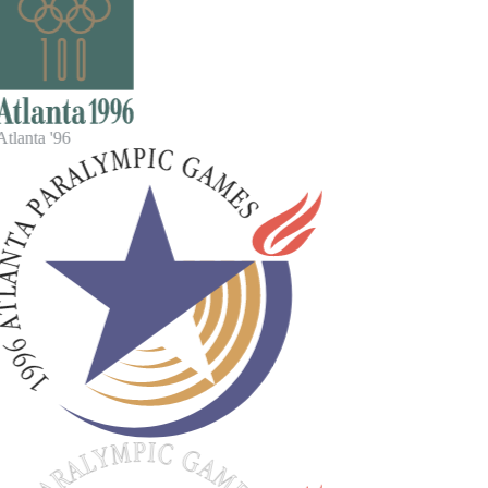
tlanta '96