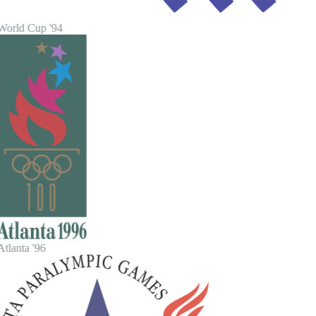
World Cup '94
tlanta '96