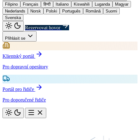
Filipino
Français
हिन्दी
Italiano
Kiswahili
Luganda
Magyar
Nederlands
Norsk
Polski
Português
Română
Suomi
Svenska
Rezervovat hovor
Přihlásit se
Klientský portál
Pro dopravní operátory
Portál pro řidiče
Pro doporučené řidiče