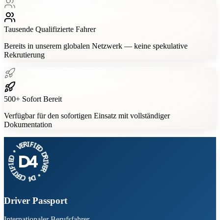
Tausende
Qualifizierte Fahrer
Bereits in unserem globalen Netzwerk — keine spekulative
Rekrutierung
500+
Sofort Bereit
Verfügbar für den sofortigen Einsatz mit vollständiger
Dokumentation
V
•
E
R
D
I
E
F
I
I
F
E
I
D
T
R
D
E
R
C
I
V
4
D
E
R
•
Driver Passport
Internationaler Berufsfahrer