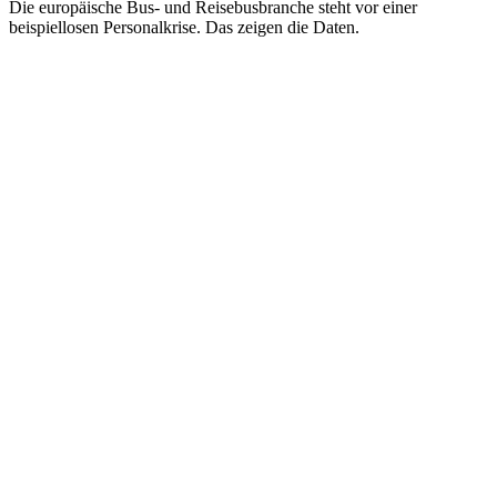
Die europäische Bus- und Reisebusbranche steht vor einer
beispiellosen Personalkrise. Das zeigen die Daten.
0K
2023
2.6×
0
K
2028