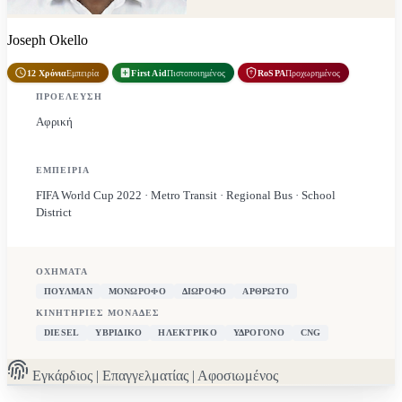
Joseph Okello
12 Χρόνια
Εμπειρία
First Aid
Πιστοποιημένος
RoSPA
Προχωρημένος
ΠΡΟΈΛΕΥΣΗ
Αφρική
ΕΜΠΕΙΡΊΑ
FIFA World Cup 2022 · Metro Transit · Regional Bus · School
District
ΟΧΉΜΑΤΑ
ΠΟΎΛΜΑΝ
ΜΟΝΏΡΟΦΟ
ΔΙΏΡΟΦΟ
ΑΡΘΡΩΤΌ
ΚΙΝΗΤΉΡΙΕΣ ΜΟΝΆΔΕΣ
DIESEL
ΥΒΡΙΔΙΚΌ
ΗΛΕΚΤΡΙΚΌ
ΥΔΡΟΓΌΝΟ
CNG
Εγκάρδιος | Επαγγελματίας | Αφοσιωμένος