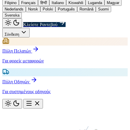
Filipino
Français
हिन्दी
Italiano
Kiswahili
Luganda
Magyar
Nederlands
Norsk
Polski
Português
Română
Suomi
Svenska
Κλείστε Ραντεβού
Σύνδεση
Πύλη Πελατών
Για φορείς μεταφορών
Πύλη Οδηγών
Για συστημένους οδηγούς