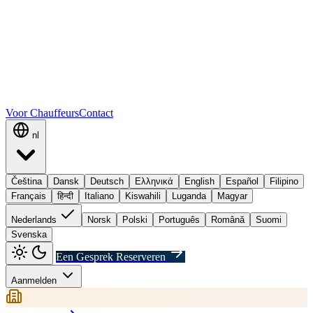
Voor Chauffeurs
Contact
nl
Čeština
Dansk
Deutsch
Ελληνικά
English
Español
Filipino
Français
हिन्दी
Italiano
Kiswahili
Luganda
Magyar
Nederlands
Norsk
Polski
Português
Română
Suomi
Svenska
Een Gesprek Reserveren
Aanmelden