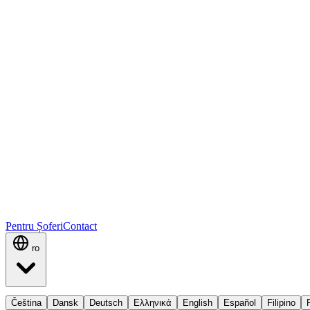
Pentru Șoferi
Contact
ro
Čeština
Dansk
Deutsch
Ελληνικά
English
Español
Filipino