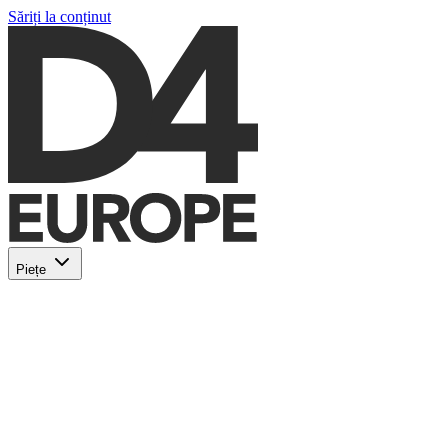
Săriți la conținut
Piețe