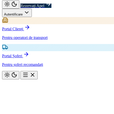
Rezervați Apel
Autentificare
Portal Clienți
Pentru operatori de transport
Portal Șoferi
Pentru șoferi recomandați