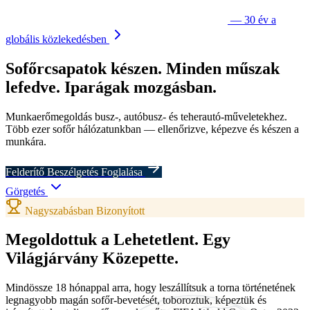
— 30 év a
globális közlekedésben
Sofőrcsapatok
készen.
Minden műszak
lefedve.
Iparágak
mozgásban.
Munkaerőmegoldás busz-, autóbusz- és teherautó-műveletekhez.
Több ezer sofőr hálózatunkban — ellenőrizve, képezve és készen a
munkára.
Felderítő Beszélgetés Foglalása
Görgetés
Nagyszabásban Bizonyított
Megoldottuk a Lehetetlent.
Egy
Világjárvány Közepette.
Mindössze 18 hónappal arra, hogy leszállítsuk a torna történetének
legnagyobb magán sofőr-bevetését, toboroztuk, képeztük és