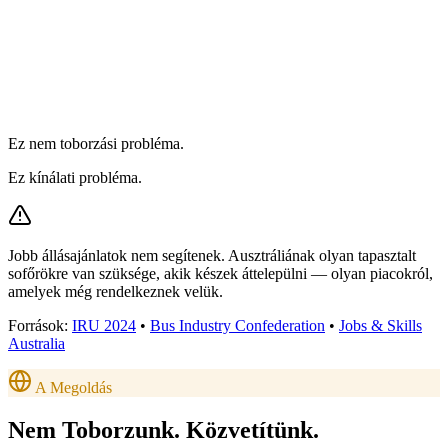
Ez nem toborzási probléma.
Ez kínálati probléma.
Jobb állásajánlatok nem segítenek. Ausztráliának olyan tapasztalt
sofőrökre van szüksége, akik készek áttelepülni — olyan piacokról,
amelyek még rendelkeznek velük.
Források:
IRU 2024
•
Bus Industry Confederation
•
Jobs & Skills
Australia
A Megoldás
Nem Toborzunk.
Közvetítünk.