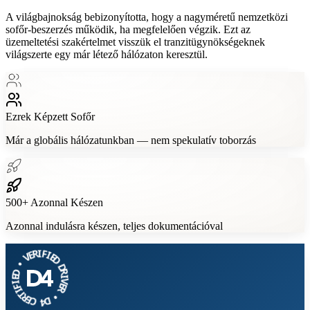
A világbajnokság bebizonyította, hogy a nagyméretű nemzetközi
sofőr-beszerzés működik, ha megfelelően végzik. Ezt az
üzemeltetési szakértelmet visszük el tranzitügynökségeknek
világszerte egy már létező hálózaton keresztül.
Ezrek
Képzett Sofőr
Már a globális hálózatunkban — nem spekulatív toborzás
500+
Azonnal Készen
Azonnal indulásra készen, teljes dokumentációval
V
•
E
R
D
I
E
F
I
I
F
E
I
D
T
R
D
E
R
C
I
V
4
E
D
R
•