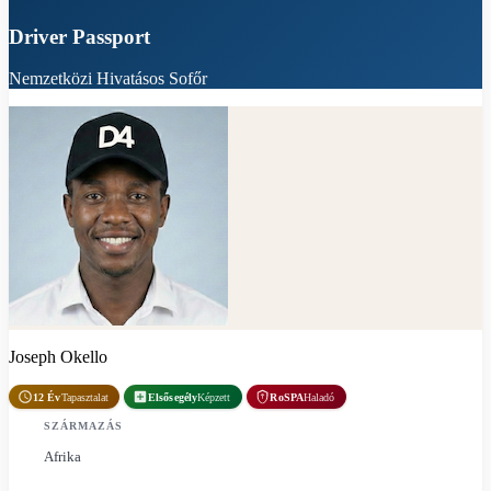
Driver Passport
Nemzetközi Hivatásos Sofőr
Joseph Okello
12 Év
Tapasztalat
Elsősegély
Képzett
RoSPA
Haladó
SZÁRMAZÁS
Afrika