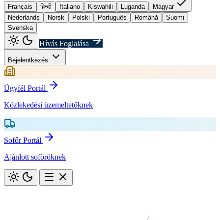
Français
हिन्दी
Italiano
Kiswahili
Luganda
Magyar
Nederlands
Norsk
Polski
Português
Română
Suomi
Svenska
Hívás Foglalása
Bejelentkezés
Ügyfél Portál
Közlekedési üzemeltetőknek
Sofőr Portál
Ajánlott sofőröknek