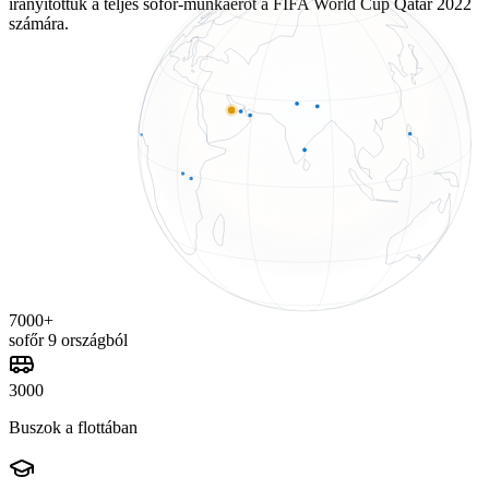
irányítottuk a teljes sofőr-munkaerőt a FIFA World Cup Qatar 2022
számára.
7000+
sofőr 9 országból
3000
Buszok a flottában