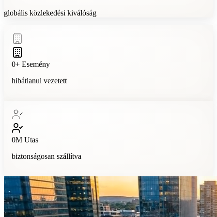
globális közlekedési kiválóság
0
+
Esemény
hibátlanul vezetett
0
M
Utas
biztonságosan szállítva