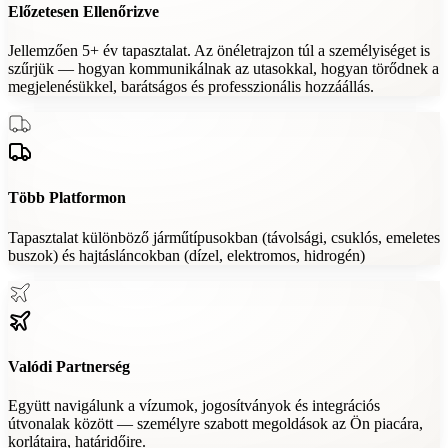
Előzetesen Ellenőrizve
Jellemzően 5+ év tapasztalat. Az önéletrajzon túl a személyiséget is
szűrjük — hogyan kommunikálnak az utasokkal, hogyan törődnek a
megjelenésükkel, barátságos és professzionális hozzáállás.
Több Platformon
Tapasztalat különböző járműtípusokban (távolsági, csuklós, emeletes
buszok) és hajtásláncokban (dízel, elektromos, hidrogén)
Valódi Partnerség
Együtt navigálunk a vízumok, jogosítványok és integrációs
útvonalak között — személyre szabott megoldások az Ön piacára,
korlátaira, határidőire.