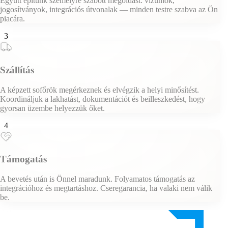
Együtt építünk személyre szabott megoldást: vízumok,
jogosítványok, integrációs útvonalak — minden testre szabva az Ön
piacára.
3
Szállítás
A képzett sofőrök megérkeznek és elvégzik a helyi minősítést.
Koordináljuk a lakhatást, dokumentációt és beilleszkedést, hogy
gyorsan üzembe helyezzük őket.
4
Támogatás
A bevetés után is Önnel maradunk. Folyamatos támogatás az
integrációhoz és megtartáshoz. Cseregarancia, ha valaki nem válik
be.