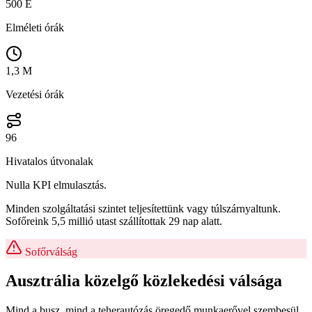
500 E
Elméleti órák
1,3 M
Vezetési órák
96
Hivatalos útvonalak
Nulla KPI elmulasztás.
Minden szolgáltatási szintet teljesítettünk vagy túlszárnyaltunk.
Sofőreink 5,5 millió utast szállítottak 29 nap alatt.
Sofőrválság
Ausztrália
közelgő
közlekedési válsága
Mind a busz, mind a teherautózás öregedő munkaerővel szembesül.