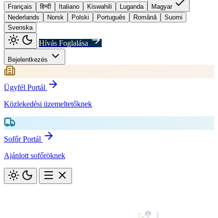
Français
हिन्दी
Italiano
Kiswahili
Luganda
Magyar
Nederlands
Norsk
Polski
Português
Română
Suomi
Svenska
Hívás Foglalása
Bejelentkezés
Ügyfél Portál
Közlekedési üzemeltetőknek
Sofőr Portál
Ajánlott sofőröknek