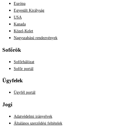
Európa
Egyesült Királyság
USA
Kanada
Közel-Kelet
Nagyszabású rendezvények
Sofőrök
Sofőrhálózat
Sofőr portál
Ügyfelek
Ügyfél portál
Jogi
Adatvédelmi irányelvek
Általános szerződési feltételek