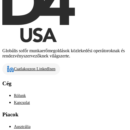
Globális sofőr munkaerőmegoldások közlekedési operátoroknak és
rendezvényszervezőknek világszerte.
Csatlakozzon LinkedInen
Cég
Rólunk
Kapcsolat
Piacok
Ausztrália