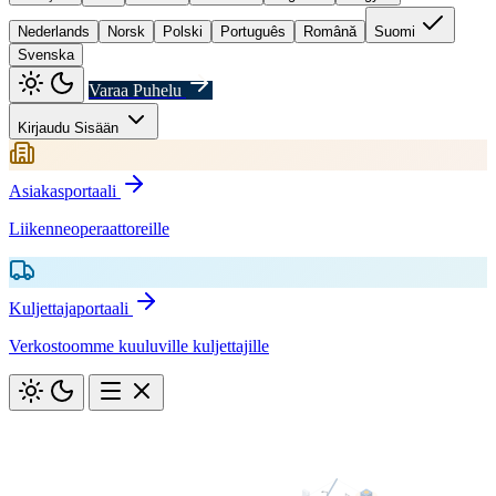
Nederlands
Norsk
Polski
Português
Română
Suomi
Svenska
Varaa Puhelu
Kirjaudu Sisään
Asiakasportaali
Liikenneoperaattoreille
Kuljettajaportaali
Verkostoomme kuuluville kuljettajille