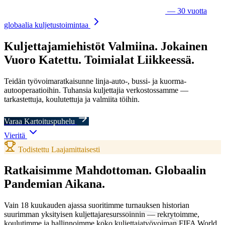
— 30 vuotta
globaalia kuljetustoimintaa
Kuljettajamiehistöt
Valmiina.
Jokainen
Vuoro
Katettu.
Toimialat
Liikkeessä.
Teidän työvoimaratkaisunne linja-auto-, bussi- ja kuorma-
autooperaatioihin. Tuhansia kuljettajia verkostossamme —
tarkastettuja, koulutettuja ja valmiita töihin.
Varaa Kartoituspuhelu
Vieritä
Todistettu Laajamittaisesti
Ratkaisimme Mahdottoman.
Globaalin
Pandemian Aikana.
Vain 18 kuukauden ajassa suoritimme turnauksen historian
suurimman yksityisen kuljettajaresurssoinnin — rekrytoimme,
koulutimme ja hallinnoimme koko kuljettajatyövoiman FIFA World