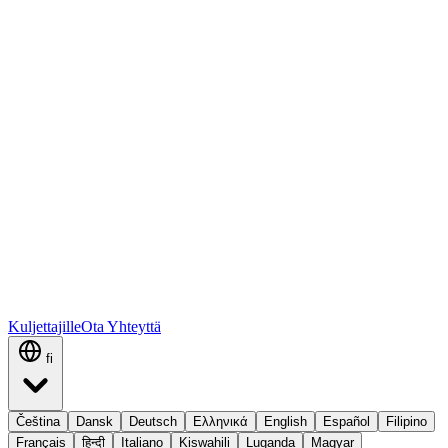
Kuljettajille
Ota Yhteyttä
fi
Čeština
Dansk
Deutsch
Ελληνικά
English
Español
Filipino
Français
हिन्दी
Italiano
Kiswahili
Luganda
Magyar