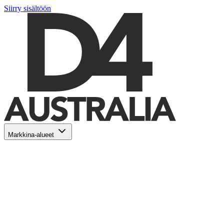
Siirry sisältöön
Markkina-alueet