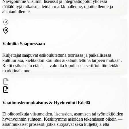
Navigoimme viisumit, lisenssit ja integraatiopolut yhdessä —
räätälöityjä ratkaisuja teidän markkinallenne, rajoitteillenne ja
aikataulullenne.
Valmiita Saapuessaan
Kuljettajat saapuvat esikoulutettuna teoriassa ja paikallisessa
kulttuurissa, kielitaidon koulutus aikataulutettuna tarpeen mukaan.
Reitit esikatseltu etänä — valmiita lopulliseen sertifiointiin teidän
markkinallanne.
Vaatimustenmukaisuus & Hyvinvointi Edellä
Ei oikopolkuja viisumeiden, lisenssien, asumisen tai työntekijöiden
hyvinvoinnin suhteen. Keskitymme asioiden tekemiseen oikein —
asianmukaiset prosessit, jotka suojaavat sekä kuljettajia että