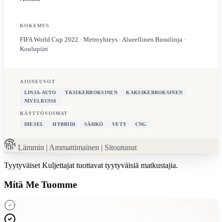
KOKEMUS
FIFA World Cup 2022 · Metroyhteys · Alueellinen Bussilinja ·
Koulupiiri
AJONEUVOT
LINJA-AUTO
YKSIKERROKSINEN
KAKSIKERROKSINEN
NIVELBUSSI
KÄYTTÖVOIMAT
DIESEL
HYBRIDI
SÄHKÖ
VETY
CNG
Lämmin | Ammattimainen | Sitoutunut
Tyytyväiset Kuljettajat
tuottavat tyytyväisiä matkustajia.
Mitä Me Tuomme