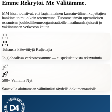
Emme Rekrytoi.
Me Välitämme.
MM-kisat todistivat, että laajamittainen kansainvälinen kuljettajien
hankinta toimii oikein toteutettuna. Tuomme tämän operatiivisen
osaamisen joukkoliikenneorganisaatioille maailmanlaajuisesti jo
vakiintuneen verkoston kautta.
Tuhansia
Pätevöityjä Kuljettajia
Jo globaalissa verkostossamme — ei spekulatiivista rekrytointia
500+
Valmiina Nyt
Saatavilla aloittamaan välittömästi täydellä dokumentaatiolla
V
E
•
R
D
I
E
F
I
I
F
E
D
I
T
D
R
R
E