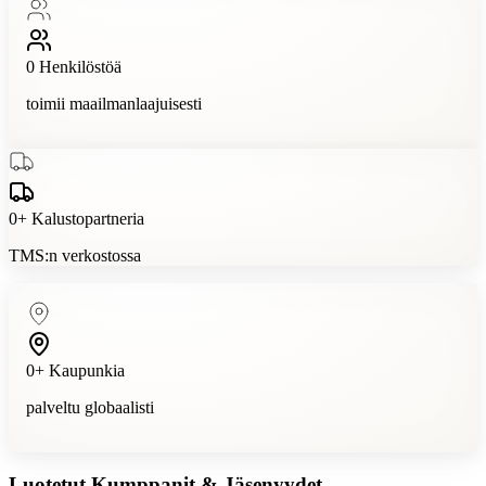
0
Henkilöstöä
toimii maailmanlaajuisesti
0
+
Kalustopartneria
TMS:n verkostossa
0
+
Kaupunkia
palveltu globaalisti
Luotetut Kumppanit & Jäsenyydet