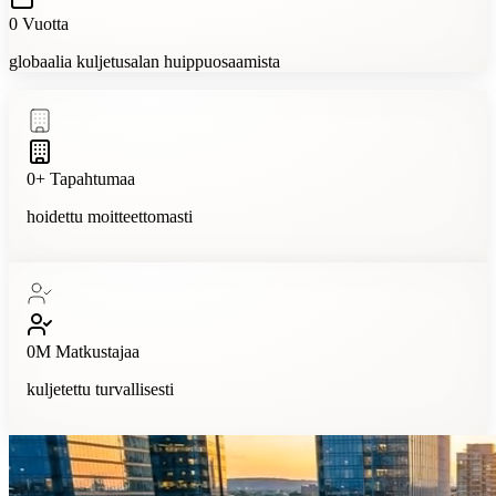
0
Vuotta
globaalia kuljetusalan huippuosaamista
0
+
Tapahtumaa
hoidettu moitteettomasti
0
M
Matkustajaa
kuljetettu turvallisesti