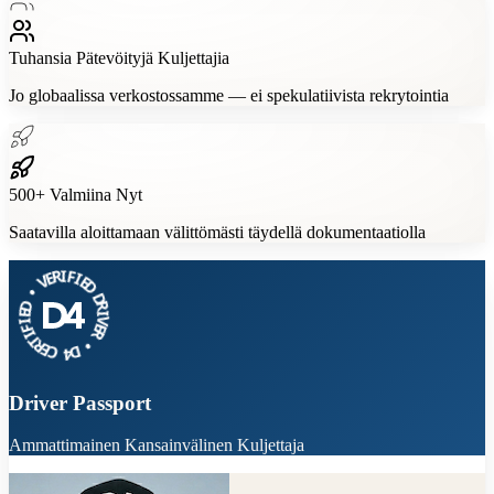
Tuhansia
Pätevöityjä Kuljettajia
Jo globaalissa verkostossamme — ei spekulatiivista rekrytointia
500+
Valmiina Nyt
Saatavilla aloittamaan välittömästi täydellä dokumentaatiolla
V
•
E
R
D
I
E
F
I
I
F
E
I
D
T
R
D
E
R
C
I
V
4
E
D
R
•
Driver Passport
Ammattimainen Kansainvälinen Kuljettaja