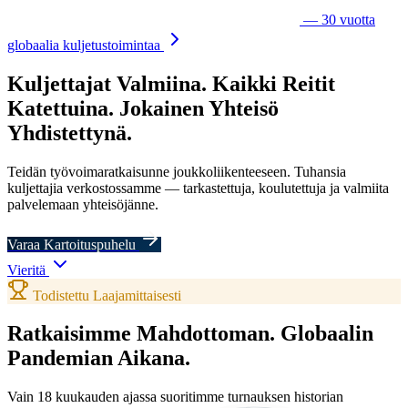
— 30 vuotta
globaalia kuljetustoimintaa
Kuljettajat
Valmiina.
Kaikki Reitit
Katettuina.
Jokainen
Yhteisö
Yhdistettynä.
Teidän työvoimaratkaisunne joukkoliikenteeseen. Tuhansia
kuljettajia verkostossamme — tarkastettuja, koulutettuja ja valmiita
palvelemaan yhteisöjänne.
Varaa Kartoituspuhelu
Vieritä
Todistettu Laajamittaisesti
Ratkaisimme Mahdottoman.
Globaalin
Pandemian Aikana.
Vain 18 kuukauden ajassa suoritimme turnauksen historian