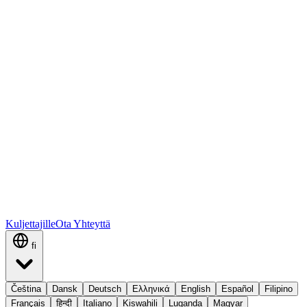
Kuljettajille
Ota Yhteyttä
fi
Čeština
Dansk
Deutsch
Ελληνικά
English
Español
Filipino
Français
हिन्दी
Italiano
Kiswahili
Luganda
Magyar