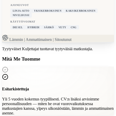
AJONEUVOT
LINJA-AUTO
YKSIKERROKSINEN
KAKSIKERROKSINEN
NIVELBUSSI
KÄYTTÖVOIMAT
DIESEL
HYBRIDI
SÄHKÖ
VETY
CNG
Lämmin | Ammattimainen | Sitoutunut
Tyytyväiset Kuljettajat
tuottavat tyytyväisiä matkustajia.
Mitä Me Tuomme
Esitarkistettuja
Yli 5 vuoden kokemus tyypillisesti. CV:n lisäksi arvioimme
persoonallisuuden — miten he ovat vuorovaikutuksessa
matkustajien kanssa, ylpeys ulkonäöstään, lämmin ja ammattimainen
asenne.