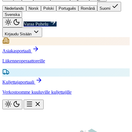
Nederlands
Norsk
Polski
Português
Română
Suomi
Svenska
Varaa Puhelu
Kirjaudu Sisään
Asiakasportaali
Liikenneoperaattoreille
Kuljettajaportaali
Verkostoomme kuuluville kuljettajille