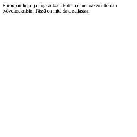
Euroopan linja- ja linja-autoala kohtaa ennennäkemättömän
työvoimakriisin. Tässä on mitä data paljastaa.
0K
2023
2.6×
0
K
2028