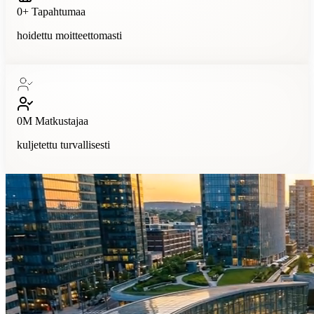
0
+
Tapahtumaa
hoidettu moitteettomasti
0
M
Matkustajaa
kuljetettu turvallisesti