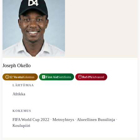
Joseph Okello
12 Vuotta
Kokemus
First Aid
Sertifioitu
RoSPA
Advanced
LÄHTÖMAA
Afrikka
KOKEMUS
FIFA World Cup 2022 · Metroyhteys · Alueellinen Bussilinja ·
Koulupiiri