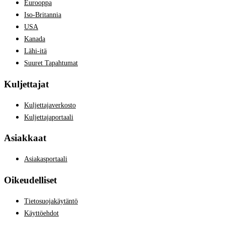
Eurooppa
Iso-Britannia
USA
Kanada
Lähi-itä
Suuret Tapahtumat
Kuljettajat
Kuljettajaverkosto
Kuljettajaportaali
Asiakkaat
Asiakasportaali
Oikeudelliset
Tietosuojakäytäntö
Käyttöehdot