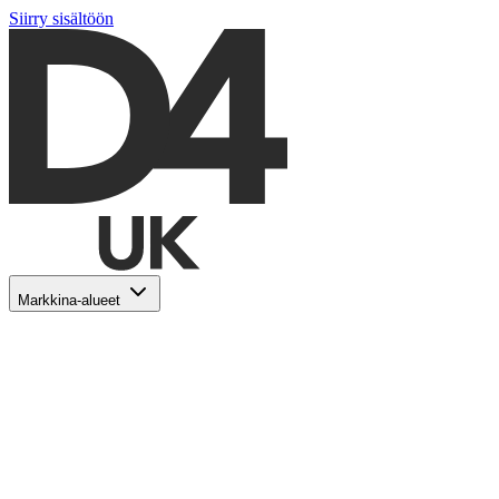
Siirry sisältöön
Markkina-alueet