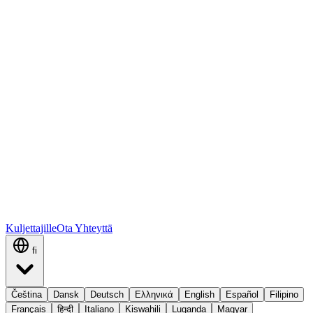
Kuljettajille
Ota Yhteyttä
fi
Čeština
Dansk
Deutsch
Ελληνικά
English
Español
Filipino
Français
हिन्दी
Italiano
Kiswahili
Luganda
Magyar