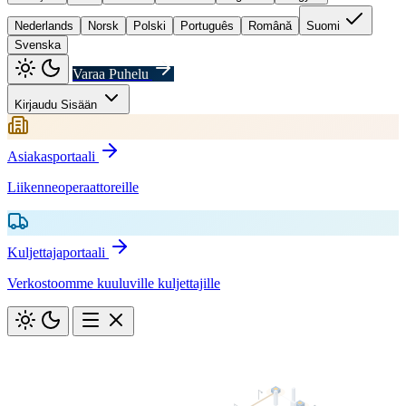
Nederlands
Norsk
Polski
Português
Română
Suomi
Svenska
Varaa Puhelu
Kirjaudu Sisään
Asiakasportaali
Liikenneoperaattoreille
Kuljettajaportaali
Verkostoomme kuuluville kuljettajille